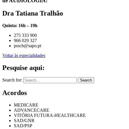
de AUDIOLOGIA:
Dra Tatiana Tralhão
Quinta: 16h – 19h
275 333 900
966 029 327
psscb@sapo.pt
Voltar às especialidades
Pesquise aqui:
Search for:
Acordos
MEDICARE
ADVANCECARE
VITÓRIA FUTURA-HEALTHCARE
SAD/GNR
SAD/PSP